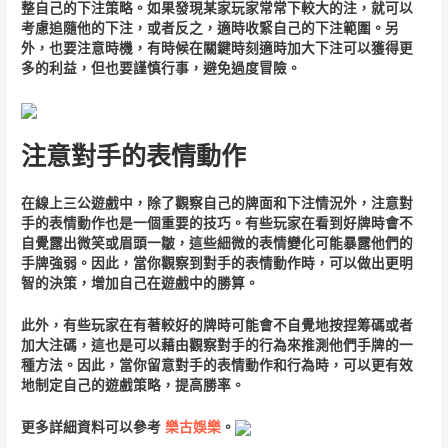
整自己的下注策略。如果發現某家玩家常常下較大的注，就可以
考慮追隨他的下注，或者反之，適時收緊自己的下注範圍。另
外，也要注意時機，有時候在關鍵時刻適時加大下注可以獲得更
多的利益，但也要謹慎行事，避免過度冒險。
注意對手的表情動作
在線上三公遊戲中，除了觀察自己的牌面和下注情況外，注意對
手的表情動作也是一個重要的技巧。有些玩家在看到好牌時會不
自覺露出微笑或眉頭一皺，這些細微的表情變化可能暴露他們的
手牌強弱。因此，當你觀察到對手的表情動作時，可以做出更明
智的決策，增加自己在遊戲中的勝算。
此外，有些玩家在有著較好的牌時可能會不自覺地按捏筹碼或者
加大注碼，這也是可以藉由觀察對手的行為來推測他們手牌的一
種方法。因此，當你留意對手的表情動作和行為時，可以更有效
地制定自己的遊戲策略，提高勝率。
更多詳細資料可以參考
樂古娛樂
。