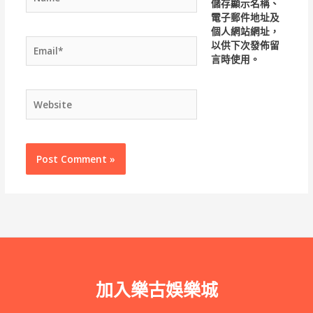
儲存顯示名稱、
電子郵件地址及
個人網站網址，
Email*
以供下次發佈留
言時使用。
Website
加入樂古娛樂城