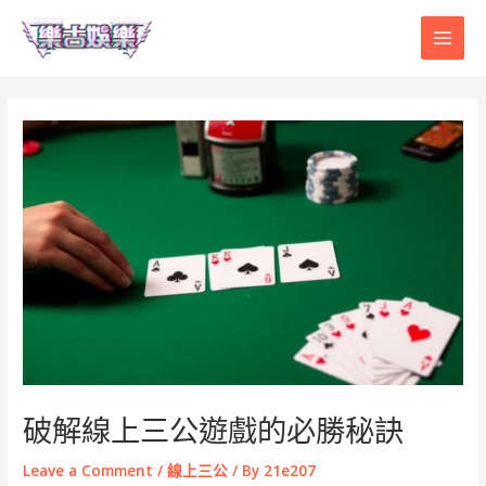
Skip
Post
Main
to
navigation
content
Men
破解線上三公遊戲的必勝秘訣
Leave a Comment
/
線上三公
/ By
21e207