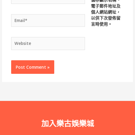
電子郵件地址及
個人網站網址，
Email*
以供下次發佈留
言時使用。
Website
加入樂古娛樂城