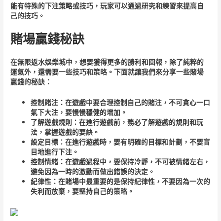
能有特殊的下注策略或技巧，玩家可以通過研究和練習來提高自
己的技巧。
賭場贏錢秘訣
在無限返水娛樂城中，想要獲得更多的勝利和回報，除了純粹的
運氣外，還需要一些技巧和策略。下面就讓我們來分享一些賭場
贏錢的秘訣：
控制賭注：在遊戲中要合理控制自己的賭注，不可貪心一口
氣下大注，要慢慢穩健的增加。
了解遊戲規則：在進行遊戲前，務必了解遊戲的規則和玩
法，掌握遊戲的要訣。
設定目標：在進行遊戲時，要有明確的目標和計劃，不要盲
目地進行下注。
控制情緒：在遊戲過程中，要保持冷靜，不可被情緒左右，
避免因為一時的激動而做出錯誤的決定。
紀律性：在賭場中最重要的是保持紀律性，不要因為一次的
失利而放棄，要堅持自己的策略。