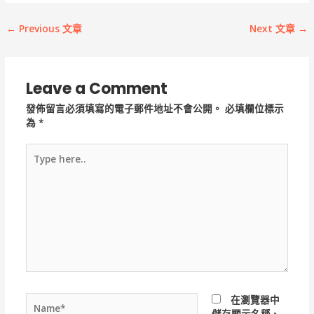
←
Previous 文章
Next 文章
→
Leave a Comment
發佈留言必須填寫的電子郵件地址不會公開。
必填欄位標示
為
*
Type
here..
Name*
在瀏覽器中
儲存顯示名稱、