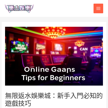
Skip
Post
Main
to
navigation
content
Men
無限返水娛樂城：新手入門必知的
遊戲技巧