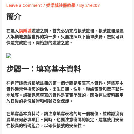
Leave a Comment
/
娛樂城註冊教學
/ By
21e207
簡介
在進入
娛樂城
遊戲之前，首先必須完成帳號註冊。帳號註冊是進
入娛樂城遊戲世界的第一步，只要按照以下簡單步驟，您就可以
快速完成註冊，開始您的遊戲之旅。
步驟一：填寫基本資料
在進行娛樂城帳號註冊的第一個步驟是填寫基本資料。這些基本
資料通常包括您的姓名、出生日期、性別、聯絡電話和電子郵件
地址等。請確保您填寫的資料是真實準確的，因為這些資料將用
於日後的身份驗證和帳號安全保護。
在填寫基本資料時，請注意填寫表格的每一個欄位，並確認沒有
漏填任何必填項目。同時，也要注意密碼的設定，建議使用安全
性較高的密碼組合，以確保帳號的安全性。