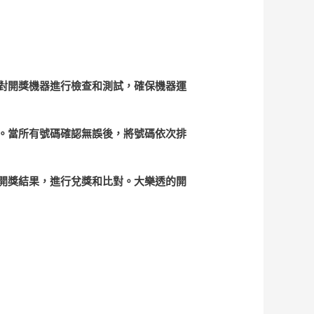
對開獎機器進行檢查和測試，確保機器運
。當所有號碼確認無誤後，將號碼依次排
開獎結果，進行兌獎和比對。大樂透的開