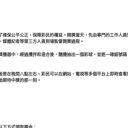
了確保公平公正，保障彩民的權益。開獎當天，先由專門的工作人員
、媒體記者等第三方人員到場監督開獎過程。
獎機器中，經過攪拌和混合後，隨機抽出一個彩球，並逐一確認號碼
般是在晚間八點左右。彩民可以在網站、電視等多個平台上即時查看
動期待中獎的那一刻。
以下方式領取獎金：