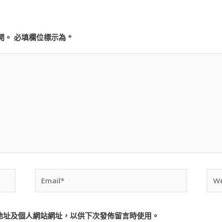
開。
必填欄位標示為
*
Email*
Web
地址及個人網站網址，以供下次發佈留言時使用。