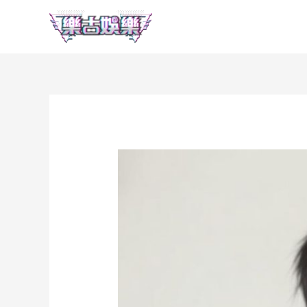
Skip
Post
to
navigation
content