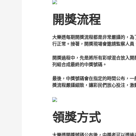
開獎流程
大樂透每期開獎流程都是非常嚴謹的，為
行正常。接著，開獎現場會邀請監察人員
開獎過程中，先是將所有彩球混合放入開
列組合成最終的中獎號碼。
最後，中獎號碼會在指定的時間公布，一
獎流程嚴謹細致，讓彩民們放心投注，激
領獎方式
大樂透開獎號碼公布後，中獎者可以透過