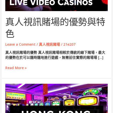
特
色
真人視訊賭場的優勢與特
色
Leave a Comment
/
真人視訊賭場
/
21e207
真人視訊賭場的優勢 真人視訊賭場相較於傳統的線下賭場，最大
的優勢在於可以隨時隨地進行遊戲，無需前往實際的賭場場 […]
Read More »
香
港
老
虎
機：
歷