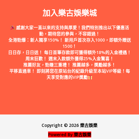
加入樂古娛樂城
感謝大家一直以來的支持與厚愛！我們特別推出以下優惠活
動，期待您的參與，不容錯過！
全港勁爆：新人獨享150%！
新用戶首次存入1000，即額外贈送
1500！
日日存，日日送！
每日首筆存款即可獲得額外18%的入金禮遇！
周末狂歡！
週末入款額外獲得25%入金驚喜！
推薦好友，勁賺三重禮！
推薦越多，獎勵越多！
平移直通車！
即刻將您在原站台的紀錄升級至本站VIP等級！每
天享受對應的VIP獎勵
Copyright © 2026
樂古娛樂
Powered By
樂古娛樂