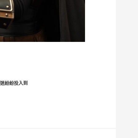
影迷紛紛投入到