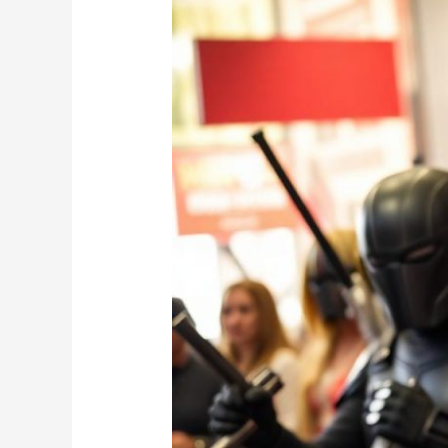
門
電
影
中
的
角
色
扮
演
趨
勢