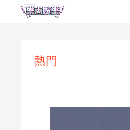
Skip
to
content
熱門
2021
年
度
最