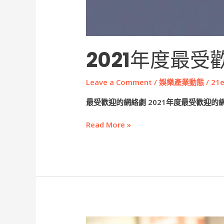
2021年度最
Leave a Comment
/
娛樂產業動態
/
21
最受歡迎的網絡劇 2021年度最受歡迎
Read More »
熱