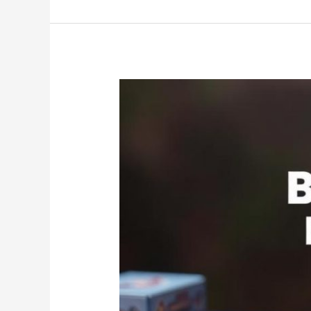
最
受
歡
迎
的
桌
上
遊
戲
推
薦