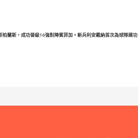
艾斯柏蘭斯，成功晉級16強對陣賓菲加。新兵利安戴納首次為球隊建