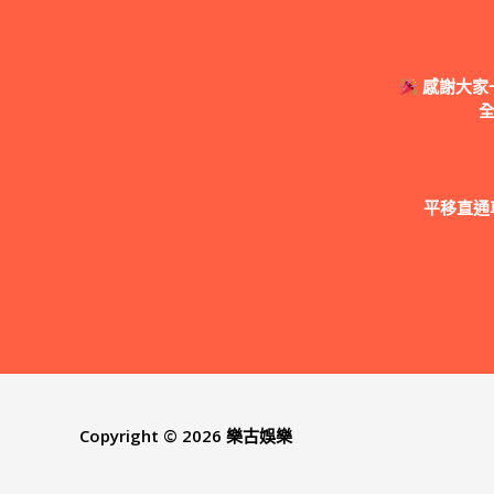
感謝大家
全
平移直通
Copyright © 2026
樂古娛樂