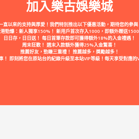
加入樂古娛樂城
一直以來的支持與厚愛！我們特別推出以下優惠活動，期待您的參與
港勁爆：新人獨享150%！
新用戶首次存入1000，即額外贈送150
日日存，日日送！
每日首筆存款即可獲得額外18%的入金禮遇！
周末狂歡！
週末入款額外獲得25%入金驚喜！
推薦好友，勁賺三重禮！
推薦越多，獎勵越多！
車！
即刻將您在原站台的紀錄升級至本站VIP等級！每天享受對應的V