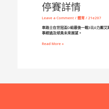
賽
停賽詳情
詳
情
Leave a Comment
/
體育
/
21e207
車路士在世冠盃D組最後一戰3比0力壓
事經過及球員未來展望。
Read More »