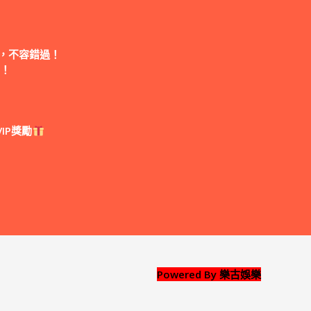
，不容錯過！
0！
IP獎勵
Powered By
樂古娛樂