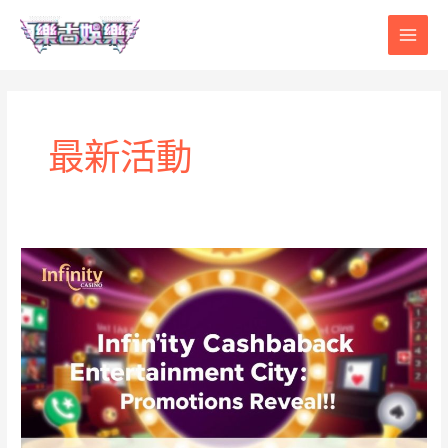
Skip
Main
to
content
Men
最新活動
無
限
返
水
娛
樂
城：
最
新
優