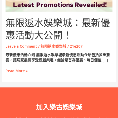
惠
活
動
大
無限返水娛樂城：最新優
公
開！
惠活動大公開！
Leave a Comment
/
無限返水娛樂城
/
21e207
最新優惠活動介紹 無限返水娛樂城最新優惠活動介紹包括多重驚
喜，讓玩家盡情享受遊戲樂趣。無論是首存優惠、每日儲值 […]
Read More »
加入樂古娛樂城