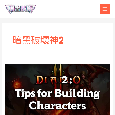
Skip
Main
to
content
Men
暗黑破壞神2
暗
黑
破
壞
神
2：
角
色
建
立