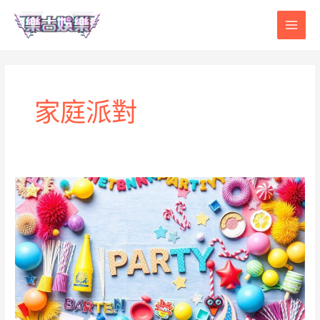
Skip
Main
to
content
Men
家庭派對
如
何
在
家
中
舉
辦
主
題
派