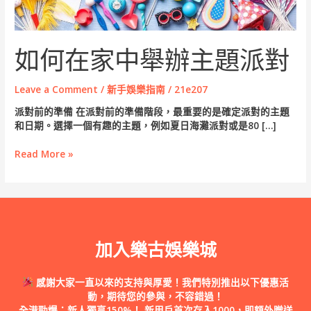
對
如何在家中舉辦主題派對
Leave a Comment
/
新手娛樂指南
/
21e207
派對前的準備 在派對前的準備階段，最重要的是確定派對的主題
和日期。選擇一個有趣的主題，例如夏日海灘派對或是80 […]
Read More »
加入樂古娛樂城
感謝大家一直以來的支持與厚愛！我們特別推出以下優惠活
動，期待您的參與，不容錯過！
全港勁爆：新人獨享150%！
新用戶首次存入1000，即額外贈送