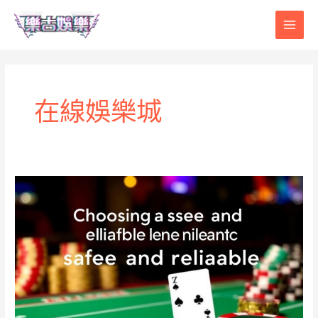
Skip
Main
to
content
Men
在線娛樂城
娛
樂
城
出
金：
如
何
選
擇
安