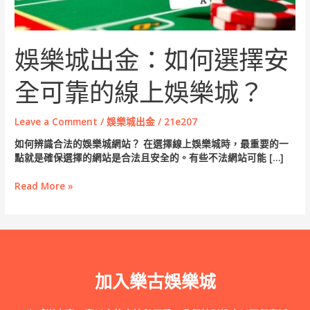
全
可
靠
的
娛樂城出金：如何選擇安
線
上
全可靠的線上娛樂城？
娛
樂
城？
Leave a Comment
/
娛樂城出金
/
21e207
如何辨識合法的娛樂城網站？ 在選擇線上娛樂城時，最重要的一
點就是確保選擇的網站是合法且安全的。有些不法網站可能 […]
Read More »
加入樂古娛樂城