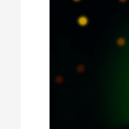
升
線
上
輪
盤
的
勝
率