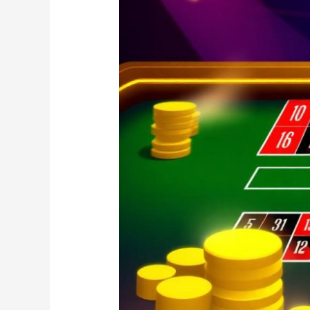
中
的
必
勝
策
略