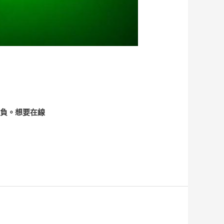
勝負。想要在線