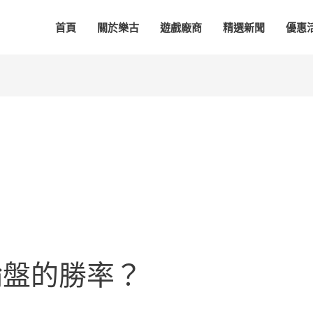
首頁
關於樂古
遊戲廠商
精選新聞
優惠
輪盤的勝率？