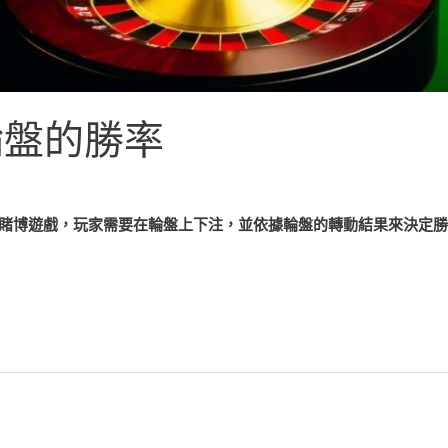
輪盤的勝率
的賭博遊戲，玩家需要在輪盤上下注，並依據輪盤的轉動結果來決定