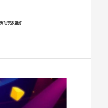
以幫助玩家更好